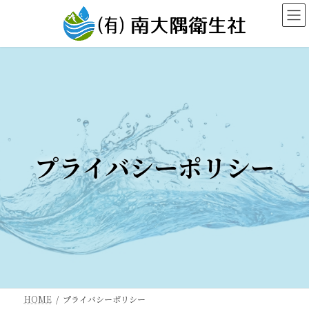
コ
ナ
ン
ビ
テ
ゲ
ン
ー
ツ
シ
へ
ョ
ス
ン
キ
に
ッ
移
プライバシーポリシー
プ
動
HOME
プライバシーポリシー